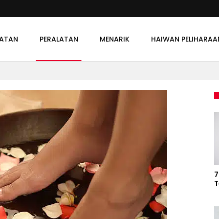
HATAN
PERALATAN
MENARIK
HAIWAN PELIHARAA
7
T