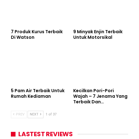
7 Produk Kurus Terbaik
9 Minyak Enjin Terbaik
Di Watson
Untuk Motorsikal
5 Pam Air Terbaik Untuk
Kecilkan Pori-Pori
Rumah Kediaman
Wajah – 7 Jenama Yang
Terbaik Dan…
PREV
NEXT
1 of 37
LASTEST REVIEWS