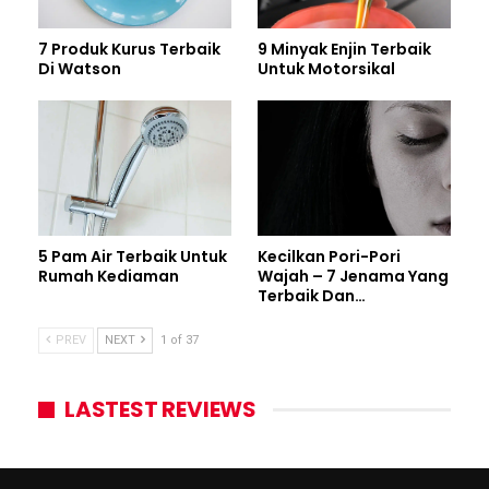
7 Produk Kurus Terbaik
9 Minyak Enjin Terbaik
Di Watson
Untuk Motorsikal
5 Pam Air Terbaik Untuk
Kecilkan Pori-Pori
Rumah Kediaman
Wajah – 7 Jenama Yang
Terbaik Dan…
PREV
NEXT
1 of 37
LASTEST REVIEWS