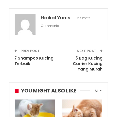
Haikal Yunis
67 Posts
0
Comments
PREV POST
NEXT POST
7 Shampoo Kucing
5 Bag Kucing
Terbaik
Carrier Kucing
Yang Murah
YOU MIGHT ALSO LIKE
All